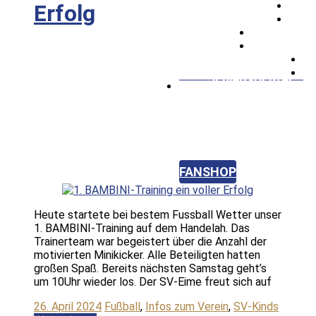
Erfolg
Frauenfußball
SV Kids
Mädchenfußball
Schiedsrichter
Badminton
Hobbyhorse
Hundefrisbee
FANSHOP
KONTAKT
Heute startete bei bestem Fussball Wetter unser
1. BAMBINI-Training auf dem Handelah. Das
Trainerteam war begeistert über die Anzahl der
motivierten Minikicker. Alle Beteiligten hatten
großen Spaß. Bereits nächsten Samstag geht’s
um 10Uhr wieder los. Der SV-Eime freut sich auf
26. April 2024
Fußball
,
Infos zum Verein
,
SV-Kinds