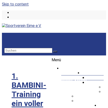
Skip to content
Sportverein Eime e.V.
Menü
Startseite
1.
Unser Verein
BAMBINI-
Vorstand
Sponsoring
Training
Fußball
ein voller
Herrenfußball