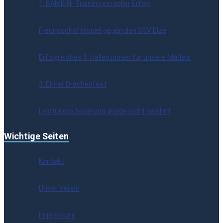
1. BAMBINI-Training ein voller Erfolg
Freundschaftsspiel gegen den SSV Elze
Erfolgreiches 1. Hallenturnier für unsere Mädels
3. Eimer Drachenfest
Leistungssteigerung wurde nicht belohnt
Wichtige Seiten
Kontakt
Unser Verein
Impressum