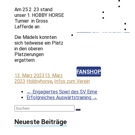
Frauenfußball
Am 25.2 .23 stand
SV Kids
unser 1. HOBBY HORSE
Turnier in Gross
Mädchenfußball
Lafferde an .
Schiedsrichter
Die Mädels konnten
Badminton
sich teilweise ein Platz
in den oberen
Hobbyhorse
Platzierungen
ergattern .
Hundefrisbee
FANSHOP
KONTAKT
13. März 2023
13. März
2023
Hobbyhorse
,
Infos zum Verein
←
Engagiertes Spiel des SV Eime
Erfolgreiches Auswärtstraining
→
Neueste Beiträge