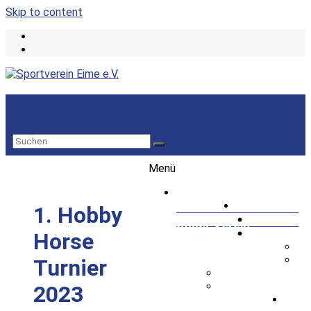
Skip to content
Sportverein Eime e.V.
Menü
Startseite
1. Hobby
Unser Verein
Horse
Vorstand
Sponsoring
Turnier
Fußball
2023
Herrenfußball