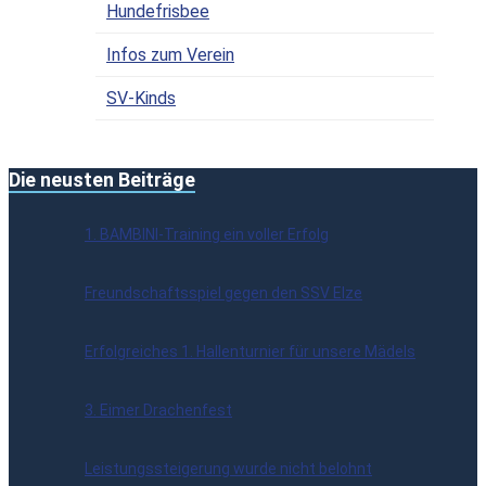
Hundefrisbee
Infos zum Verein
SV-Kinds
Die neusten Beiträge
1. BAMBINI-Training ein voller Erfolg
Freundschaftsspiel gegen den SSV Elze
Erfolgreiches 1. Hallenturnier für unsere Mädels
3. Eimer Drachenfest
Leistungssteigerung wurde nicht belohnt