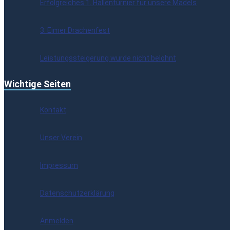
Erfolgreiches 1. Hallenturnier für unsere Mädels
3. Eimer Drachenfest
Leistungssteigerung wurde nicht belohnt
Wichtige Seiten
Kontakt
Unser Verein
Impressum
Datenschutzerklärung
Anmelden