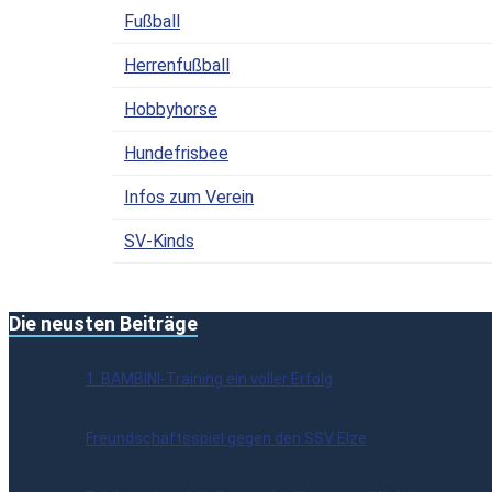
Fußball
Herrenfußball
Hobbyhorse
Hundefrisbee
Infos zum Verein
SV-Kinds
Die neusten Beiträge
1. BAMBINI-Training ein voller Erfolg
Freundschaftsspiel gegen den SSV Elze