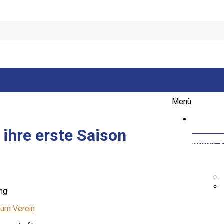
Menü
Startse
ihre erste Saison
Unser V
Vorsta
Fußball
He
ung
Fr
zum Verein