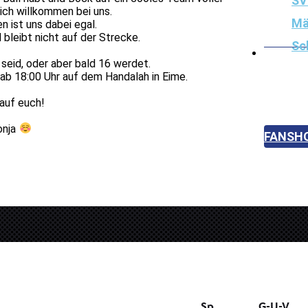
SV
zlich willkommen bei uns.
Mä
n ist uns dabei egal.
bleibt nicht auf der Strecke.
Sc
g seid, oder aber bald 16 werdet.
Badmin
b 18:00 Uhr auf dem Handalah in Eime.
Hobbyh
 auf euch!
Hundef
onja
FANSH