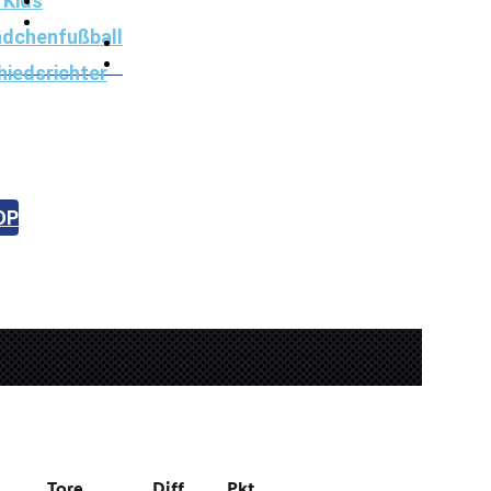
 Kids
dchenfußball
hiedsrichter
ton
orse
risbee
OP
KONTAKT