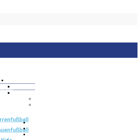
Sportverein Eime e.V.
ite
erein
nd
Sponsoring
rrenfußball
auenfußball