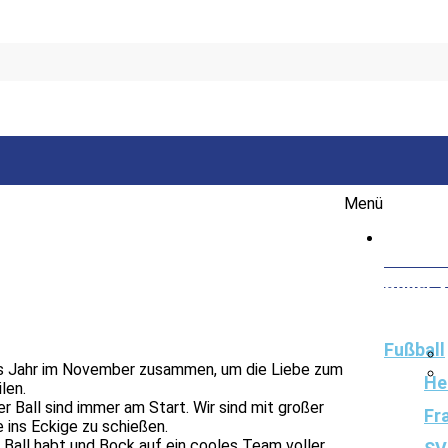
Menü
Startse
Unser V
Vorsta
Fußball
es Jahr im November zusammen, um die Liebe zum
He
ilen.
er Ball sind immer am Start. Wir sind mit großer
Fr
 ins Eckige zu schießen.
all habt und Bock auf ein cooles Team voller