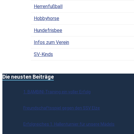
Herrenfußball
Hobbyhorse
Hundefrisbee
Infos zum Verein
SV-Kinds
Die neusten Beiträge
1. BAMBINI-Training ein voller Erfolg
Freundschaftsspiel gegen den SSV Elze
Erfolgreiches 1. Hallenturnier für unsere Mädels