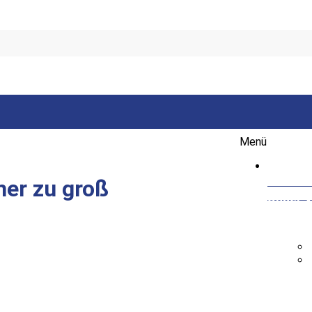
Menü
Startse
mer zu groß
Unser V
Vorsta
Fußball
He
Fr